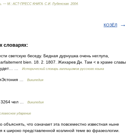
ь
. —
М
.
:
ACT
-
ПРЕСС
КНИГА
.
С
.
И
.
Лубенская
.
2004
.
КОЗЁЛ
х словарях:
вести светскую беседу. Бедная дурнушка очень неглупа,
arfaitement bien. 18. 2. 1807. Жихарев Дн. Там < в храме славы
e, будет… …
Исторический словарь галлицизмов русского языка
нияЭстония …
Википедия
: 3264 чел …
Википедия
словесное ударение
 объяснять, что означает эта повсеместно известная ныне
я к широко представленной козлиной теме во фразеологии.