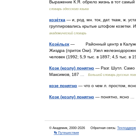
Выражение К.Я. обрело жизнь в тот самы
словарь одесского языка
козе́тка
— и, род. мн. ток, дат. ткам, ж. у
группировались крытые штофом козетки. И
академический словарь
Козе́льск
— Районный центр в Калужской 
Жиздра (приток Оки). Узел железнодорожны
человек (1992; 5,9 тыс. в 1897; 4,5 тыс. в
Козе (козлу) понятно
— Разг. Шутл. Само 
Максимов, 187 …
Большой словарь русских пог
козе понятно
— что о чем л. простом, я
Козе (козлу) понятно
— понятно, ясно 
© Академик, 2000-2026
Обратная связь:
Техподдерж
👣 Путешествия