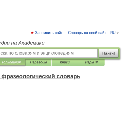
Запомнить сайт
Словарь на свой сайт
RU
едии на Академике
Найти!
Толкования
Переводы
Книги
Игры ⚽
 фразеологический словарь