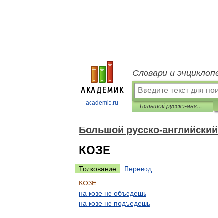
Словари и энциклоп
academic.ru
Большой русско-английский фразеологический словарь
Большой русско-английский
КОЗЕ
Толкование
Перевод
КОЗЕ
на
козе
не
объедешь
на
козе
не
подъедешь