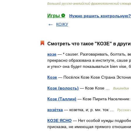
Большой
русско
-
английский
фразеологический
словар
Игры ⚽
Нужно решить контрольную?
КОЖУ
Смотреть что такое "КОЗЕ" в други
козе
— * causer. Разговаривать, болтать, 
прекрасно образована в институте, cause p
и утех> она будет показываться bien vis
Козе
— Посёлок Козе Kose Страна Эсто
Козе (волость)
— Козе Kose …
Википедия
Козе (Таллин)
— Козе Пирита Население
козе́тка
— козетка, и; р. мн. ток …
Русское 
КОЗЕ ЯСНО
— Нет особой нужды подробно
присказка, не имеющая прямого отношени