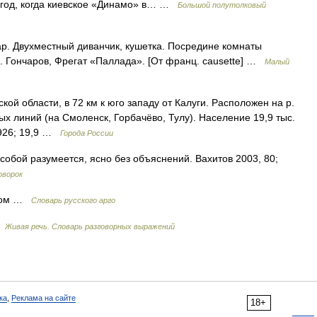
й год, когда киевское «Динамо» в… …
Большой полутолковый
стар. Двухместный диванчик, кушетка. Посредине комнаты
. Гончаров, Фрегат «Паллада». [От франц. causette] …
Малый
области, в 72 км к юго западу от Калуги. Расположен на р.
х линий (на Смоленск, Горбачёво, Тулу). Население 19,9 тыс.
 1926; 19,9 …
Города России
собой разумеется, ясно без объяснений. Вахитов 2003, 80;
оворок
сном …
Словарь русского арго
…
Живая речь. Словарь разговорных выражений
ка
,
Реклама на сайте
18+